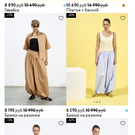
8 890
руб.
10 490
руб.
10 490
руб.
14 990
руб.
Гавайка
Платье с баской
-25%
-40%
8 190
руб.
10 990
руб.
6 590
руб.
10 990
руб.
Брюки на резинке
Брюки на резинке
-15%
-62%