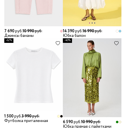
7 690
руб.
10 990
руб.
14 390
руб.
16 990
руб.
Джинсы бананы
Юбка балон
-62%
-40%
1 500
руб.
3 990
руб.
Футболка приталенная
6 590
руб.
10 990
руб.
Юбка прямая с пайетками