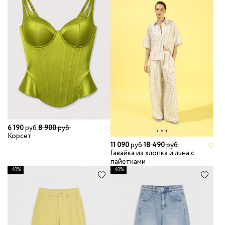
6 190
руб.
8 900
руб.
Корсет
11 090
руб.
18 490
руб.
Гавайка из хлопка и льна с
пайетками
-40%
-40%