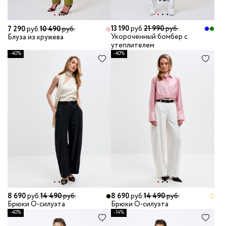
13 190
руб.
21 990
руб.
7 290
руб.
10 490
руб.
Укороченный бомбер с
Блуза из кружева
утеплителем
-40%
-40%
8 690
руб.
14 490
руб.
8 690
руб.
14 490
руб.
Брюки О-силуэта
Брюки О-силуэта
-40%
-14%