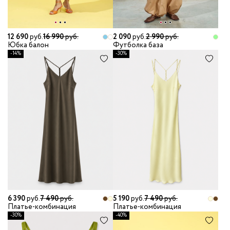
12 690
руб.
16 990
руб.
2 090
руб.
2 990
руб.
Юбка балон
Футболка база
-14%
-30%
6 390
руб.
7 490
руб.
5 190
руб.
7 490
руб.
Платье-комбинация
Платье-комбинация
-30%
-40%