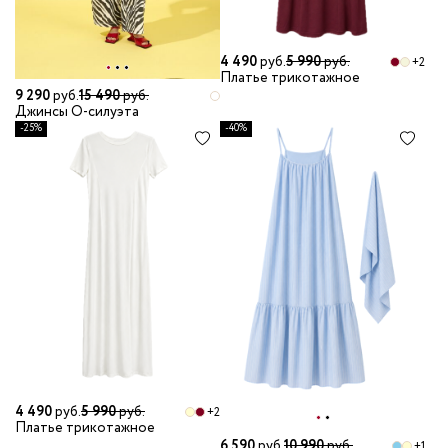
4 490
руб.
5 990
руб.
+2
Платье трикотажное
9 290
руб.
15 490
руб.
Джинсы О-силуэта
-25%
-40%
4 490
руб.
5 990
руб.
+2
Платье трикотажное
6 590
руб.
10 990
руб.
+1