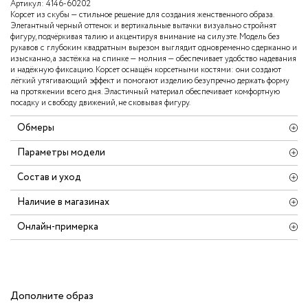
Артикул:
4146-60202
Корсет из скубы — стильное решение для создания женственного образа.
Элегантный черный оттенок и вертикальные вытачки визуально стройнят
фигуру, подчёркивая талию и акцентируя внимание на силуэте. Модель без
рукавов с глубоким квадратным вырезом выглядит одновременно сдержанно и
изысканно, а застёжка на спинке — молния — обеспечивает удобство надевания
и надёжную фиксацию. Корсет оснащён корсетными костями: они создают
лёгкий утягивающий эффект и помогают изделию безупречно держать форму
на протяжении всего дня. Эластичный материал обеспечивает комфортную
посадку и свободу движений, не сковывая фигуру.
Обмеры
Параметры модели
Состав и уход
Наличие в магазинах
Онлайн-примерка
Дополните образ