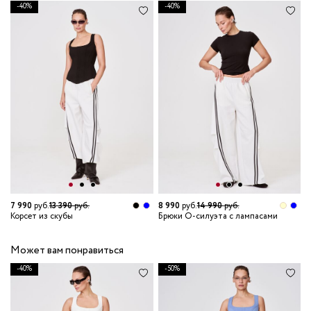
-40%
-40%
7 990
руб.
13 390
руб.
8 990
руб.
14 990
руб.
8
Корсет из скубы
Брюки О-силуэта с лампасами
П
Может вам понравиться
-40%
-50%