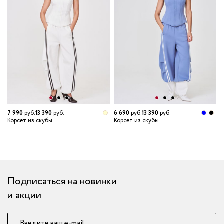
7 990
руб.
13 390
руб.
6 690
руб.
13 390
руб.
Корсет из скубы
Корсет из скубы
4
Т
Подписаться на новинки
и акции
Введите ваш e-mail