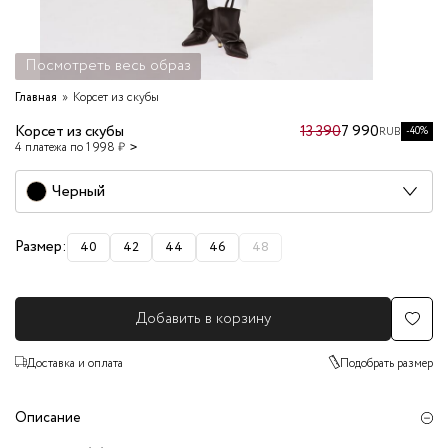
Посмотреть весь образ
Главная
Корсет из скубы
Корсет из скубы
13 390
7 990
-40%
RUB
4 платежа по 1 998 ₽
Черный
Размер:
40
42
44
46
48
Добавить в корзину
Доставка и оплата
Подобрать размер
Описание