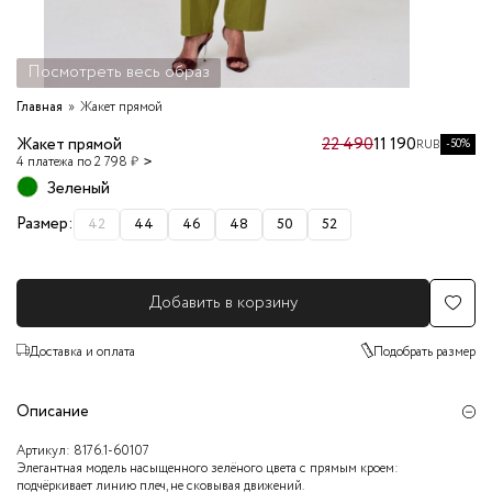
Посмотреть весь образ
Главная
Жакет прямой
Жакет прямой
22 490
11 190
-50%
RUB
4 платежа по 2 798 ₽
Зеленый
Размер:
42
44
46
48
50
52
Добавить в корзину
Доставка и оплата
Подобрать размер
Описание
Артикул:
8176.1-60107
Элегантная модель насыщенного зелёного цвета с прямым кроем:
подчёркивает линию плеч, не сковывая движений.