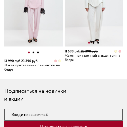
11 690
руб.
23 390
руб.
Жакет приталенный с акцентом на
бедра
13 990
руб.
23 390
руб.
1
Жакет приталенный с акцентом на
Ж
бедра
б
Подписаться на новинки
и акции
Введите ваш e-mail
Подписаться на новости