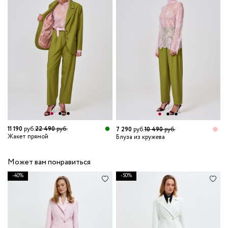
11 190
руб.
22 490
руб.
3
7 290
руб.
10 490
руб.
Жакет прямой
Б
Блуза из кружева
Может вам понравиться
-40%
-50%