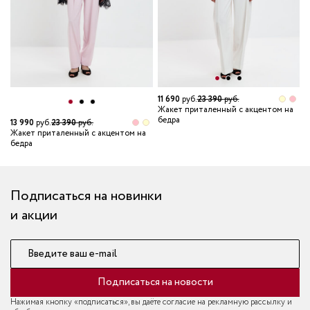
11 690
руб.
23 390
руб.
Жакет приталенный с акцентом на
бедра
13 990
руб.
23 390
руб.
1
Жакет приталенный с акцентом на
Ж
бедра
б
Подписаться на новинки
и акции
Введите ваш e-mail
Подписаться на новости
Нажимая кнопку «подписаться», вы даёте согласие на рекламную рассылку и