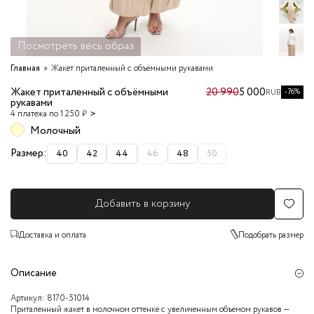
Посмотреть весь образ
Главная
Жакет приталенный с объёмными рукавами
Жакет приталенный с объёмными
20 990
5 000
-76%
RUB
рукавами
4 платежа по 1 250 ₽
Молочный
Размер:
40
42
44
46
48
50
Добавить в корзину
Доставка и оплата
Подобрать размер
Описание
Артикул:
8170-51014
Приталенный жакет в молочном оттенке с увеличенным объёмом рукавов —