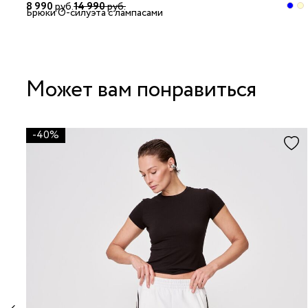
8 990
руб.
14 990
руб.
Брюки О-силуэта с лампасами
Может вам понравиться
-40%