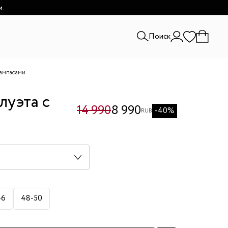
и.
Поиск
лампасами
луэта с
14 990
8 990
-40%
RUB
46
48-50