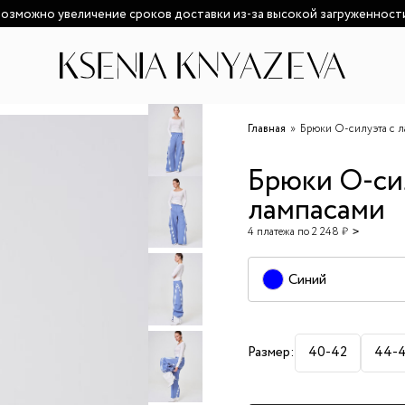
озможно увеличение сроков доставки из-за высокой загруженност
Главная
Брюки О-силуэта с 
Брюки О-си
лампасами
4 платежа по 2 248 ₽
Синий
Размер:
40-42
44-