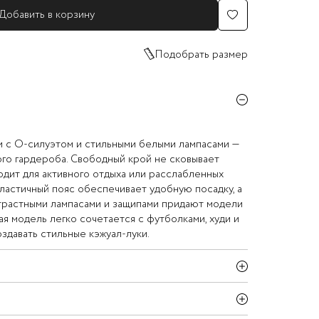
Добавить в корзину
Подобрать размер
 с О-силуэтом и стильными белыми лампасами —
го гардероба. Свободный крой не сковывает
одит для активного отдыха или расслабленных
ластичный пояс обеспечивает удобную посадку, а
нтрастными лампасами и защипами придают модели
ая модель легко сочетается с футболками, худи и
здавать стильные кэжуал-луки.