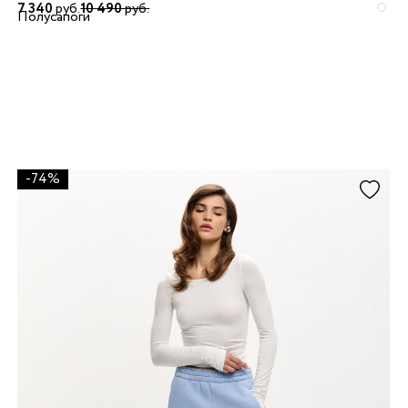
7 340
руб.
10 490
руб.
Полусапоги
-74%