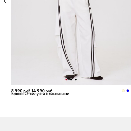
8 990
руб.
14 990
руб.
Брюки О-силуэта с лампасами