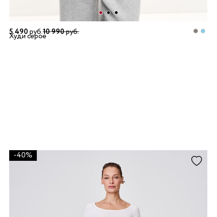
5 490
руб.
10 990
руб.
Худи серое
-40%