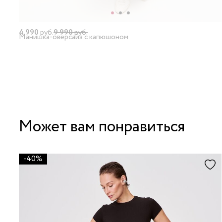
4 990
руб.
9 990
руб.
Манишка-оверсайз с капюшоном
Может вам понравиться
-40%