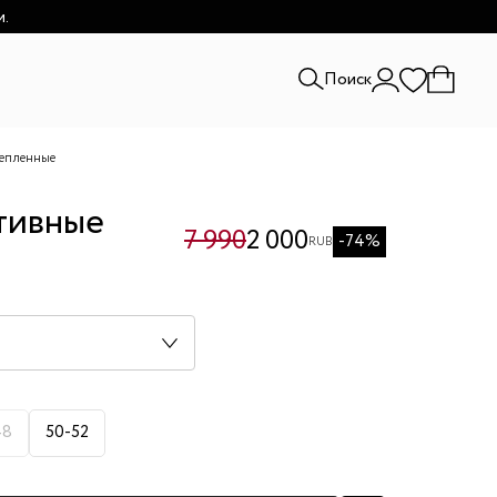
и.
Поиск
тепленные
тивные
7 990
2 000
-74%
RUB
48
50-52