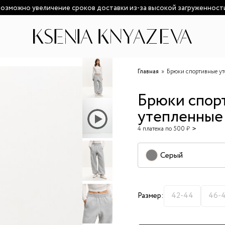
озможно увеличение сроков доставки из-за высокой загруженност
Главная
Брюки спортивные у
Брюки спор
утепленные
4 платежа по 500 ₽
Серый
Размер:
42-44
46-