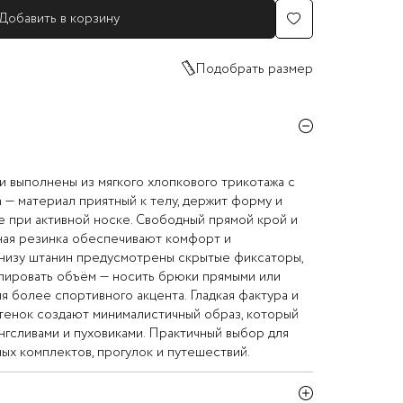
Добавить в корзину
Подобрать размер
 выполнены из мягкого хлопкового трикотажа с
— материал приятный к телу, держит форму и
е при активной носке. Свободный прямой крой и
ная резинка обеспечивают комфорт и
Внизу штанин предусмотрены скрытые фиксаторы,
лировать объём — носить брюки прямыми или
я более спортивного акцента. Гладкая фактура и
тенок создают минималистичный образ, который
онгсливами и пуховиками. Практичный выбор для
х комплектов, прогулок и путешествий.