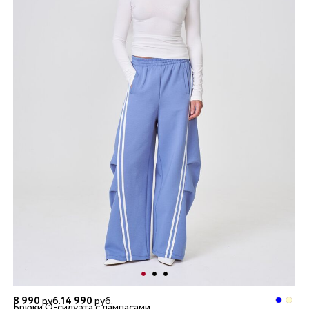
8 990
руб.
14 990
руб.
Брюки О-силуэта с лампасами