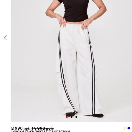
8 990
руб.
14 990
руб.
Брюки О-силуэта с лампасами