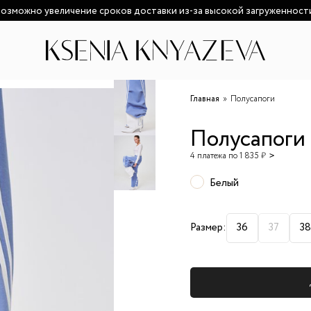
озможно увеличение сроков доставки из-за высокой загруженност
Главная
Полусапоги
Полусапоги
4 платежа по 1 835 ₽
Белый
Размер:
36
37
38