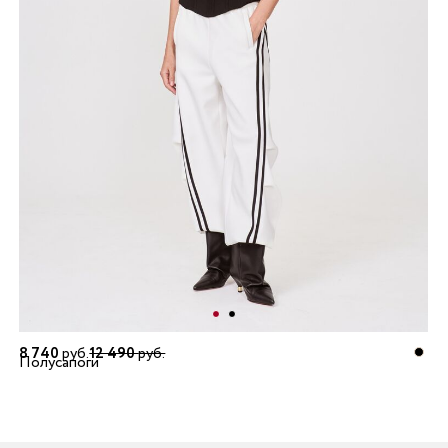
8 740
руб.
12 490
руб.
Полусапоги