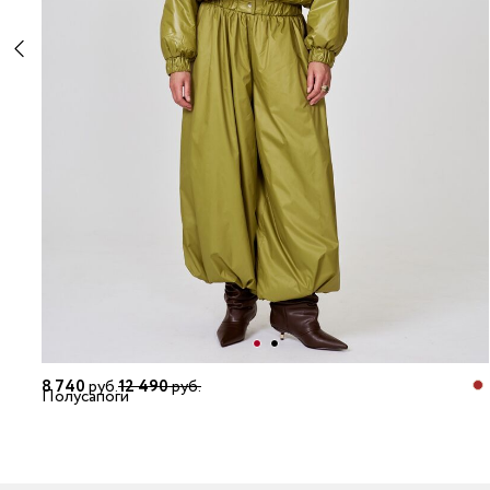
8 740
руб.
12 490
руб.
Полусапоги