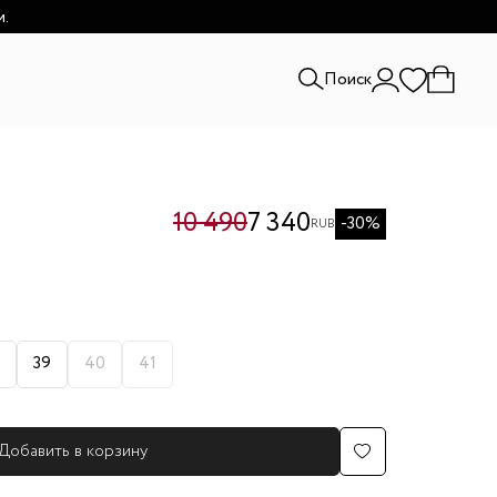
и.
Поиск
10 490
7 340
-30%
RUB
39
40
41
Добавить в корзину