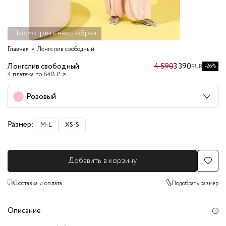
Посмотреть весь образ
Главная
Лонгслив свободный
Лонгслив свободный
4 590
3 390
-26%
RUB
4 платежа по 848 ₽
Розовый
Размер:
M-L
XS-S
Добавить в корзину
Доставка и оплата
Подобрать размер
Описание