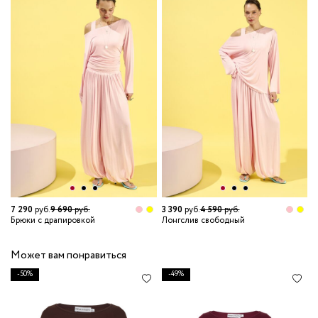
7 290
руб.
9 690
руб.
3 390
руб.
4 590
руб.
2
Брюки с драпировкой
Лонгслив свободный
М
Может вам понравиться
-50%
-49%