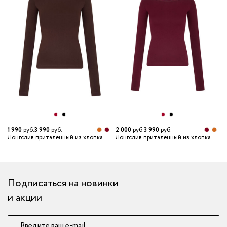
1 990
руб.
3 990
руб.
2 000
руб.
3 990
руб.
1
Лонгслив приталенный из хлопка
Лонгслив приталенный из хлопка
Л
Подписаться на новинки
и акции
Введите ваш e-mail