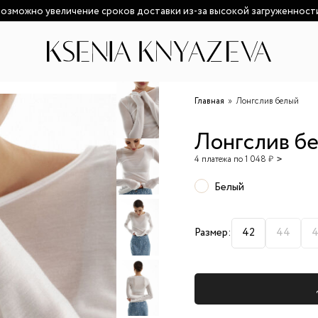
озможно увеличение сроков доставки из-за высокой загруженност
Главная
Лонгслив белый
Лонгслив б
4 платежа по 1 048 ₽
Белый
Размер:
42
44