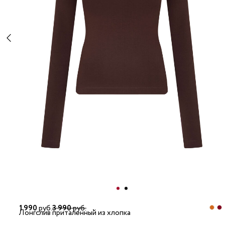
1 990
руб.
3 990
руб.
Лонгслив приталенный из хлопка