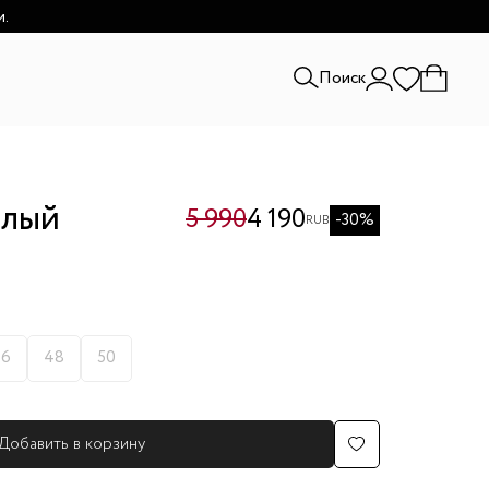
и.
Поиск
елый
5 990
4 190
-30%
RUB
46
48
50
Добавить в корзину