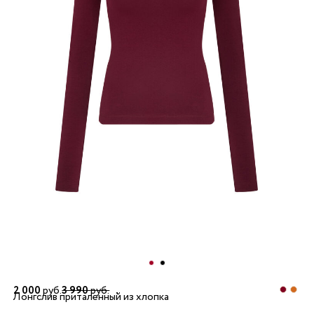
2 000
руб.
3 990
руб.
Лонгслив приталенный из хлопка