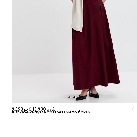
9 590
руб.
15 990
руб.
Юбка А-силуэта с разрезами по бокам