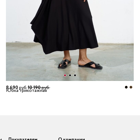
8 690
руб.
10 190
руб.
Юбка трикотажная
н
Покупателям
О компании