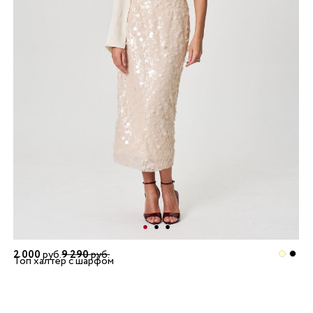
2 000
руб.
9 290
руб.
Топ халтер с шарфом