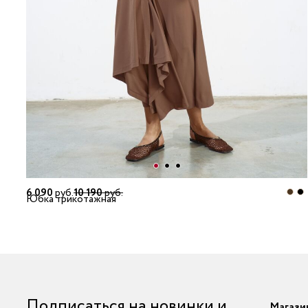
6 090
руб.
10 190
руб.
Юбка трикотажная
Подписаться на новинки и
Магази