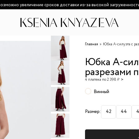
озможно увеличение сроков доставки из-за высокой загруженност
Главная
Юбка А-силуэта с ра
Юбка А-сил
разрезами п
4 платежа по 2 398 ₽
Винный
Размер:
42
44