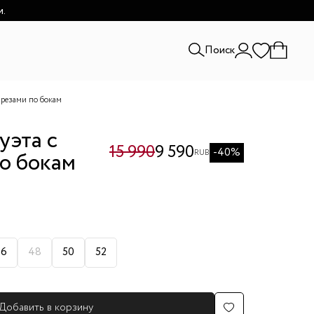
и.
Поиск
зрезами по бокам
уэта с
15 990
9 590
-40%
о бокам
RUB
46
48
50
52
Добавить в корзину