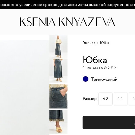
озможно увеличение сроков доставки из-за высокой загруженност
Главная
Юбка
Юбка
4 платежа по 375 ₽
Темно-синий
Размер:
42
44