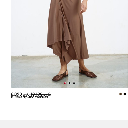
6 090
руб.
10 190
руб.
Юбка трикотажная