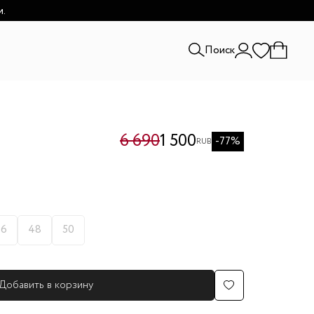
и.
Поиск
6 690
1 500
-77%
RUB
46
48
50
Добавить в корзину