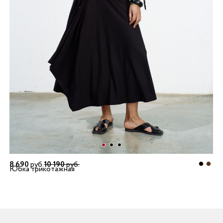
8 690
руб.
10 190
руб.
Юбка трикотажная