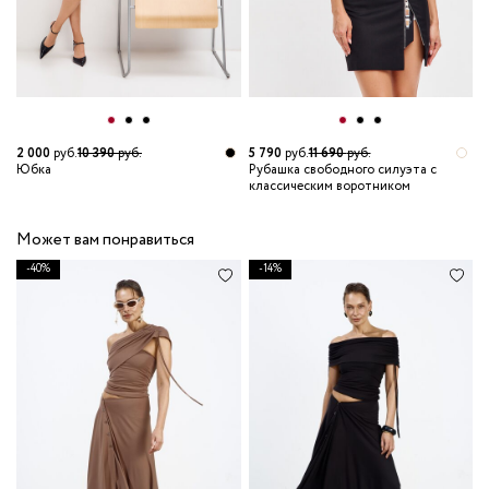
2
Г
2 000
руб.
10 390
руб.
5 790
руб.
11 690
руб.
Юбка
Рубашка свободного силуэта с
классическим воротником
Может вам понравиться
-40%
-14%