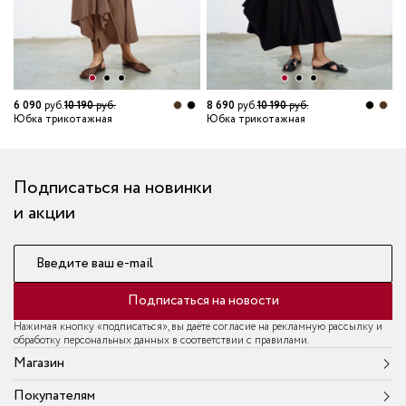
7
Ю
6 090
руб.
10 190
руб.
8 690
руб.
10 190
руб.
Юбка трикотажная
Юбка трикотажная
Подписаться на новинки
и акции
Введите ваш e-mail
Подписаться на новости
Нажимая кнопку «подписаться», вы даёте согласие на рекламную рассылку и
обработку персональных данных в соответствии с правилами.
Магазин
Покупателям