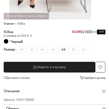
Посмотреть весь образ
Главная
Юбка
Юбка
10 390
2 000
-80%
RUB
4 платежа по 500 ₽
Черный
Размер:
40
42
44
46
48
50
52
Добавить в корзину
Доставка и оплата
Подобрать размер
Описание
Артикул:
1554.1-50802
Обмеры