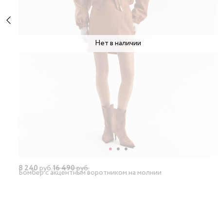
Нет в наличии
8 240
руб.
16 490
руб.
Бомбер с акцентным воротником на молнии