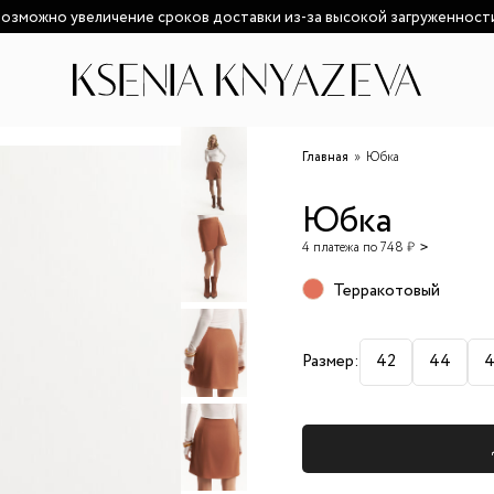
озможно увеличение сроков доставки из-за высокой загруженност
Главная
Юбка
Юбка
4 платежа по 748 ₽
Терракотовый
Размер:
42
44