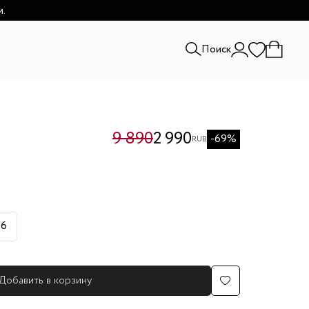
и.
Поиск
9 890
2 990
-69%
RUB
46
Добавить в корзину