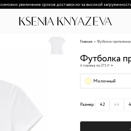
озможно увеличение сроков доставки из-за высокой загруженност
Главная
Футболка приталенна
Футболка п
4 платежа по 375 ₽
Молочный
Размер:
42
44