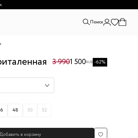
и.
Поиск
я
риталенная
3 990
1 500
-62%
RUB
46
48
50
52
Добавить в корзину