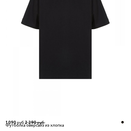
1 090
руб.
2 290
руб.
Футболка оверсайз из хлопка