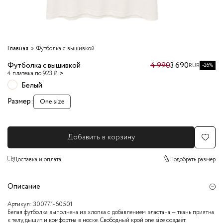
Главная
Футболка с вышивкой
Футболка с вышивкой
4 990
3 690
-26%
RUB
4 платежа по 923 ₽
Белый
Размер:
One size
Добавить в корзину
Доставка и оплата
Подобрать размер
Описание
Артикул:
30077.1-60501
Белая футболка выполнена из хлопка с добавлением эластана — ткань приятна
к телу, дышит и комфортна в носке. Свободный крой one size создаёт