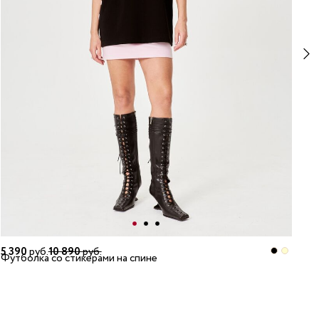
5 390
руб.
10 890
руб.
5 
Футболка со стикерами на спине
Фу