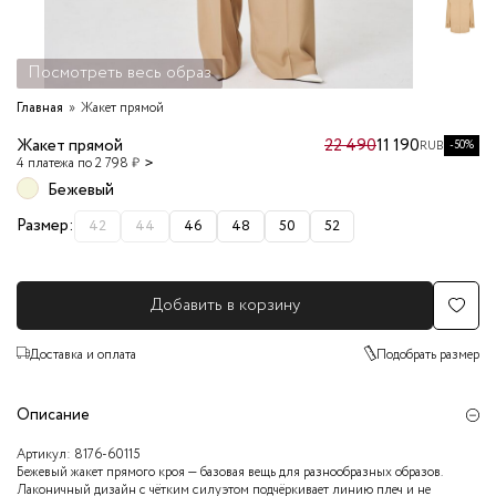
Посмотреть весь образ
Главная
Жакет прямой
Жакет прямой
22 490
11 190
-50%
RUB
4 платежа по 2 798 ₽
Бежевый
Размер:
42
44
46
48
50
52
Добавить в корзину
Доставка и оплата
Подобрать размер
Описание
Артикул:
8176-60115
Бежевый жакет прямого кроя — базовая вещь для разнообразных образов.
Лаконичный дизайн с чётким силуэтом подчёркивает линию плеч и не