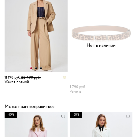
Нет в наличии
11 190
руб.
22 490
руб.
7
Жакет прямой
Б
1 790
руб.
Ремень
Может вам понравиться
-40%
-50%