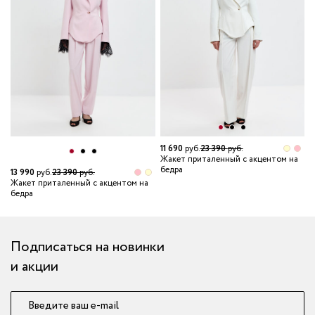
11 690
руб.
23 390
руб.
Жакет приталенный с акцентом на
бедра
13 990
руб.
23 390
руб.
1
Жакет приталенный с акцентом на
Ж
бедра
б
Подписаться на новинки
и акции
Введите ваш e-mail