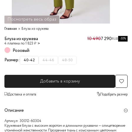
Посмотреть весь образ
Главная
Блуза из кружева
Блуза из кружева
10 490
7 290
-30%
RUB
4 платежа по 1 823 ₽
Розовый
Размер:
40-42
44-46
48-50
Добавить в корзину
Доставка и оплата
Подобрать размер
Описание
Артикул:
30012-60304
Кружевная блуза с высоким воротом и длинными рукавами — олицетворение
утончённой женственности. Прозрачная ткань с изысканным цветочным