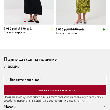
7 990
руб.
15 990
руб.
3 000
руб.
13 990
руб.
Блуза с шарфом
Блуза с шарфом
1
Б
Подписаться на новинки
и акции
Введите ваш e-mail
Подписаться на новости
Нажимая кнопку «подписаться», вы даёте согласие на рекламную рассылку и
обработку персональных данных в соответствии с правилами.
Магазин