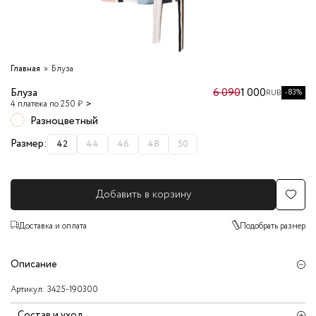
Главная
Блуза
Блуза
6 090
1 000
-83%
RUB
4 платежа по 250 ₽
Разноцветный
Размер:
42
44
46
48
50
Добавить в корзину
Доставка и оплата
Подобрать размер
Описание
Артикул:
3425-190300
Состав и уход