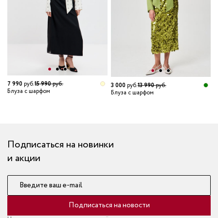
7 990
руб.
15 990
руб.
3 000
руб.
13 990
руб.
Блуза с шарфом
Блуза с шарфом
1
Б
Подписаться на новинки
и акции
Введите ваш e-mail
Подписаться на новости