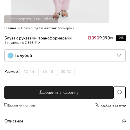
Посмотреть весь образ
Главная
Блуза с рукавами-трансформерами
Блуза с рукавами-трансформерами
13 390
9 390
-29%
RUB
4 платежа по 2 348 ₽
Голубой
Размер:
42-44
46-48
50-52
Добавить в корзину
Доставка и оплата
Подобрать размер
Описание