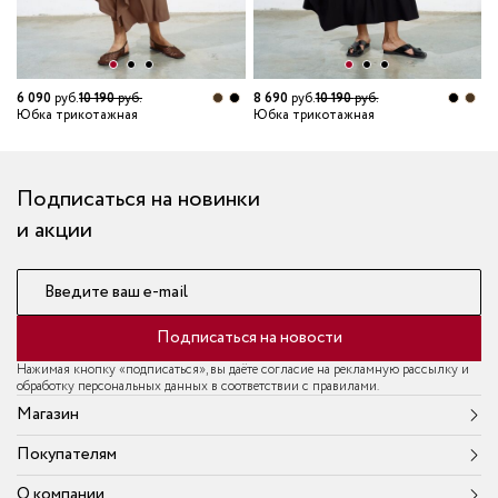
7
Ю
6 090
руб.
10 190
руб.
8 690
руб.
10 190
руб.
Юбка трикотажная
Юбка трикотажная
Подписаться на новинки
и акции
Введите ваш e-mail
Подписаться на новости
Нажимая кнопку «подписаться», вы даёте согласие на рекламную рассылку и
обработку персональных данных в соответствии с правилами.
Магазин
Покупателям
О компании