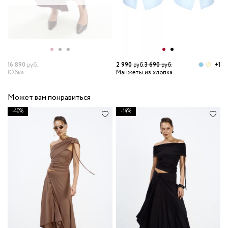
16 890
руб.
2 990
руб.
3 690
руб.
+1
3
Юбка
Манжеты из хлопка
М
Может вам понравиться
-40%
-14%