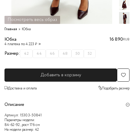
Посмотреть весь образ
Главная
Юбка
Юбка
16 890
RUB
4 платежа по 4 223 ₽
Размер:
42
44
46
48
50
52
Добавить в корзину
Доставка и оплата
Подобрать размер
Описание
Артикул:
1530.3-50841
Параметры модели:
84-62-92., рост 176 см
На модели размер: 42