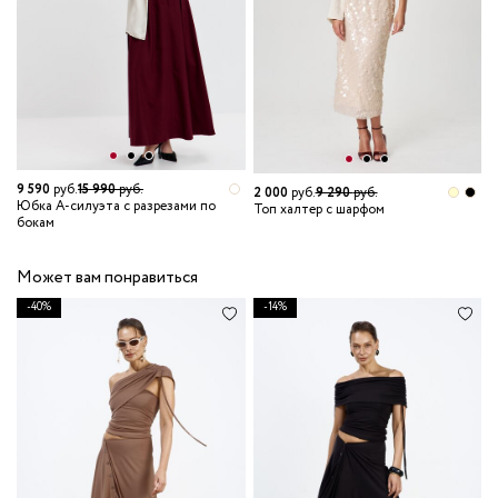
9 590
руб.
15 990
руб.
2
2 000
руб.
9 290
руб.
Юбка А-силуэта с разрезами по
Р
Топ халтер с шарфом
бокам
Может вам понравиться
-40%
-14%