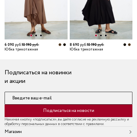
7
Ю
6 090
руб.
10 190
руб.
8 690
руб.
10 190
руб.
Юбка трикотажная
Юбка трикотажная
Подписаться на новинки
и акции
Введите ваш e-mail
Подписаться на новости
Нажимая кнопку «подписаться», вы даёте согласие на рекламную рассылку и
обработку персональных данных в соответствии с правилами.
Магазин