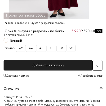
Посмотреть весь образ
Главная
Юбка А-силуэта с разрезами по бокам
Юбка А-силуэта с разрезами по бокам
15 990
9 590
-40%
RUB
4 платежа по 2 398 ₽
Винный
Размер:
42
44
46
48
50
52
Добавить в корзину
Доставка и оплата
Подобрать размер
Описание
Артикул:
1584.1-60126
Юбка А-силуэта сочетает в себе классику и современные тенденции. Разрезы
по бокам придают модели лёгкую дерзость, а боковые карманы делают её