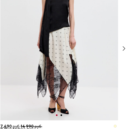
7 490
руб.
14 990
руб.
9 