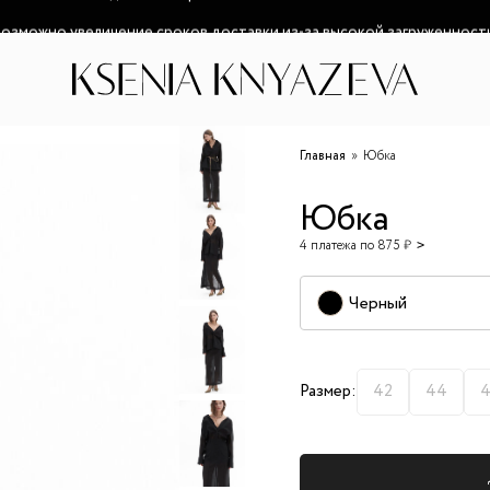
озможно увеличение сроков доставки из-за высокой загруженност
Главная
Юбка
Юбка
4 платежа по 875 ₽
Черный
Размер:
42
44