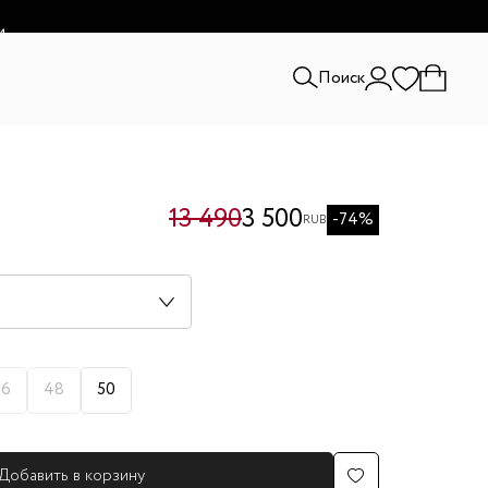
и.
Поиск
13 490
3 500
-74%
RUB
46
48
50
Добавить в корзину