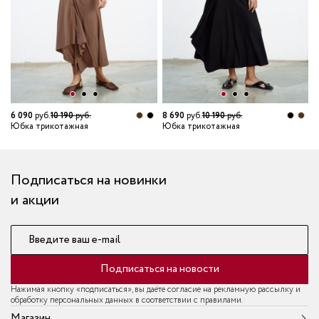
7
Ю
6 090
руб.
10 190
руб.
8 690
руб.
10 190
руб.
Юбка трикотажная
Юбка трикотажная
Подписаться на новинки
и акции
Введите ваш e-mail
Подписаться на новости
Нажимая кнопку «подписаться», вы даёте согласие на рекламную рассылку и
обработку персональных данных в соответствии с правилами.
Магазин