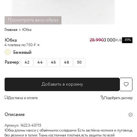
Посмотреть весь образ
Главная
Юбка
Юбка
28 990
3 000
-89%
RUB
4 платежа по 750 ₽
Бежевый
Размер:
42
44
46
48
50
Добавить в корзину
Доставка и оплата
Подобрать размер
Описание
Артикул:
1422.3-40715
Юбка длины макси с объёмными складками. Есть застёжка молния и пуговица,
без резинки в талии. Ткань костюмная плотная, есть защипы по всей