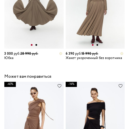
3 000
руб.
28 990
руб.
6 390
руб.
15 990
руб.
5
Юбка
Жакет укороченный без воротника
Т
в
Может вам понравиться
-40%
-14%