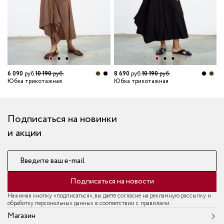
7
Ю
6 090
руб.
10 190
руб.
8 690
руб.
10 190
руб.
Юбка трикотажная
Юбка трикотажная
Подписаться на новинки
и акции
Введите ваш e-mail
Подписаться на новости
Нажимая кнопку «подписаться», вы даёте согласие на рекламную рассылку и
обработку персональных данных в соответствии с правилами.
Магазин