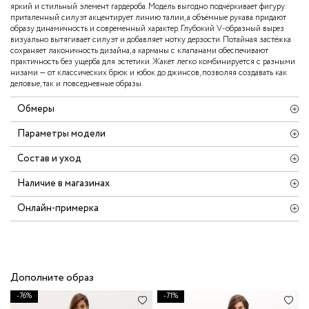
яркий и стильный элемент гардероба. Модель выгодно подчёркивает фигуру:
приталенный силуэт акцентирует линию талии, а объёмные рукава придают
образу динамичность и современный характер. Глубокий V‑образный вырез
визуально вытягивает силуэт и добавляет нотку дерзости. Потайная застёжка
сохраняет лаконичность дизайна, а карманы с клапанами обеспечивают
практичность без ущерба для эстетики. Жакет легко комбинируется с разными
низами — от классических брюк и юбок до джинсов, позволяя создавать как
деловые, так и повседневные образы.
Обмеры
Параметры модели
Состав и уход
Наличие в магазинах
Онлайн-примерка
Дополните образ
-76%
-71%