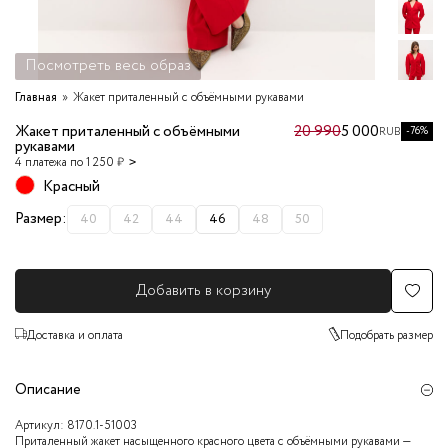
Посмотреть весь образ
Главная
Жакет приталенный с объёмными рукавами
Жакет приталенный с объёмными
20 990
5 000
-76%
RUB
рукавами
4 платежа по 1 250 ₽
Красный
Размер:
40
42
44
46
48
50
Добавить в корзину
Доставка и оплата
Подобрать размер
Описание
Артикул:
8170.1-51003
Приталенный жакет насыщенного красного цвета с объёмными рукавами —