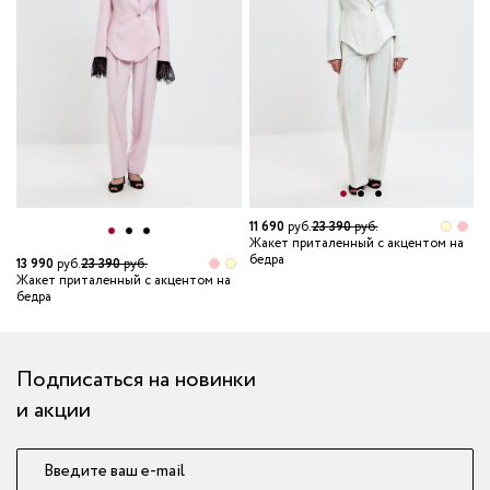
11 690
руб.
23 390
руб.
Жакет приталенный с акцентом на
бедра
13 990
руб.
23 390
руб.
1
Жакет приталенный с акцентом на
Ж
бедра
б
Подписаться на новинки
и акции
Введите ваш e-mail