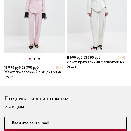
11 690
руб.
23 390
руб.
Жакет приталенный с акцентом на
бедра
13 990
руб.
23 390
руб.
1
Жакет приталенный с акцентом на
Ж
бедра
б
Подписаться на новинки
и акции
Введите ваш e-mail