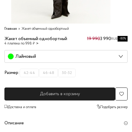
Главная
Жакет объемный однобортный
Жакет объемный однобортный
19 990
3 990
-80%
RUB
4 платежа по 998 ₽
Лаймовый
Размер:
42-44
46-48
50-52
Добавить в корзину
Доставка и оплата
Подобрать размер
Описание