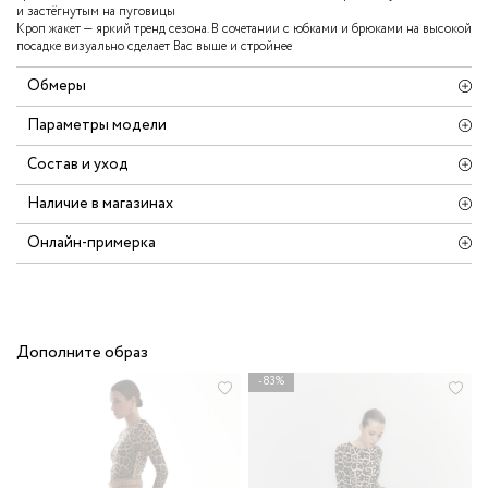
и застёгнутым на пуговицы
Кроп жакет — яркий тренд сезона. В сочетании с юбками и брюками на высокой
посадке визуально сделает Вас выше и стройнее
Обмеры
Параметры модели
Состав и уход
Наличие в магазинах
Онлайн-примерка
Дополните образ
-83%
3
Р