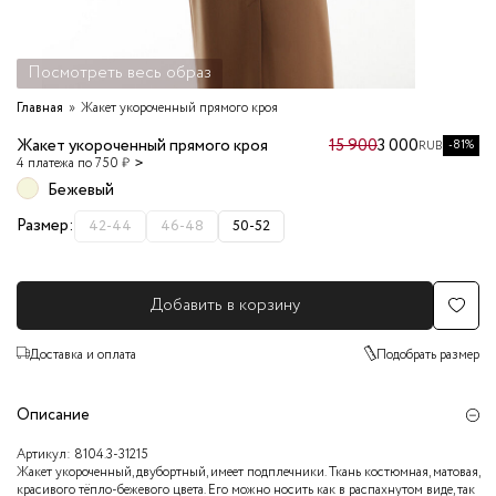
Посмотреть весь образ
Главная
Жакет укороченный прямого кроя
Жакет укороченный прямого кроя
15 900
3 000
-81%
RUB
4 платежа по 750 ₽
Бежевый
Размер:
42-44
46-48
50-52
Добавить в корзину
Доставка и оплата
Подобрать размер
Описание
Артикул:
8104.3-31215
Жакет укороченный, двубортный, имеет подплечники. Ткань костюмная, матовая,
красивого тёпло-бежевого цвета. Его можно носить как в распахнутом виде, так