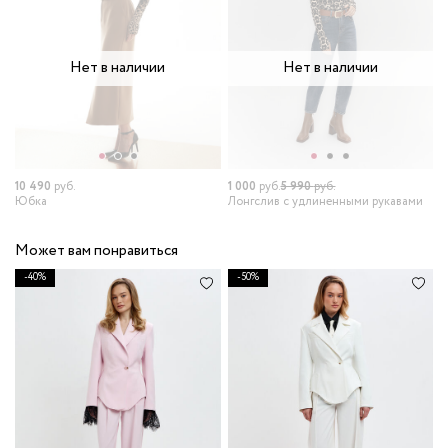
Нет в наличии
Нет в наличии
10 490
руб.
1 000
руб.
5 990
руб.
Юбка
Лонгслив с удлиненными рукавами
Может вам понравиться
-40%
-50%