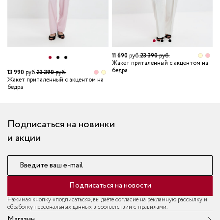
11 690
руб.
23 390
руб.
Жакет приталенный с акцентом на
бедра
13 990
руб.
23 390
руб.
1
Жакет приталенный с акцентом на
Ж
бедра
б
Подписаться на новинки
и акции
Введите ваш e-mail
Подписаться на новости
Нажимая кнопку «подписаться», вы даёте согласие на рекламную рассылку и
обработку персональных данных в соответствии с правилами.
Магазин