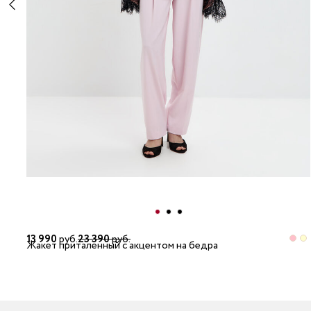
13 990
руб.
23 390
руб.
Жакет приталенный с акцентом на бедра