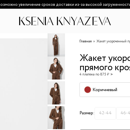
озможно увеличение сроков доставки из-за высокой загруженност
Главная
Жакет укороченный п
Жакет укор
прямого кро
4 платежа по 875 ₽
Коричневый
Размер:
42-44
46-