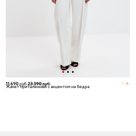
11 690
руб.
23 390
руб.
Жакет приталенный с акцентом на бедра