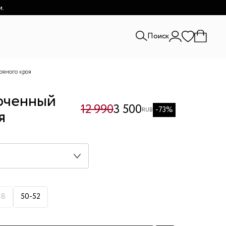
и.
Поиск
рямого кроя
оченный
12 990
3 500
-73%
я
RUB
48
50-52