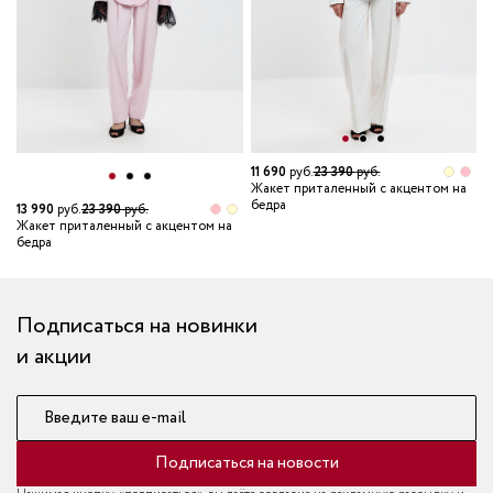
11 690
руб.
23 390
руб.
Жакет приталенный с акцентом на
бедра
13 990
руб.
23 390
руб.
1
Жакет приталенный с акцентом на
Ж
бедра
б
Подписаться на новинки
и акции
Введите ваш e-mail
Подписаться на новости