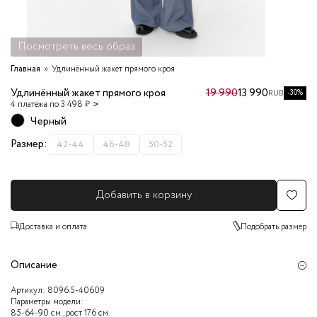
Посмотреть весь образ
Главная
Удлинённый жакет прямого кроя
Удлинённый жакет прямого кроя
19 990
13 990
-30%
RUB
4 платежа по 3 498 ₽
Черный
Размер:
42-44
46-48
50-52
Добавить в корзину
Доставка и оплата
Подобрать размер
Описание
Артикул:
8096.5-40609
Параметры модели:
85-64-90 см., рост 176 см.