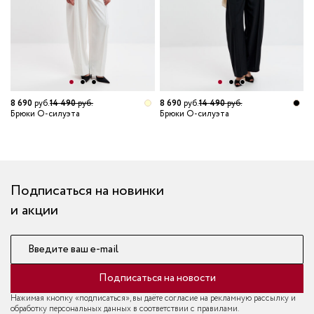
8 690
руб.
14 490
руб.
8 690
руб.
14 490
руб.
8
Брюки О-силуэта
Брюки О-силуэта
Б
т
Подписаться на новинки
и акции
Введите ваш e-mail
Подписаться на новости
Нажимая кнопку «подписаться», вы даёте согласие на рекламную рассылку и
обработку персональных данных в соответствии с правилами.