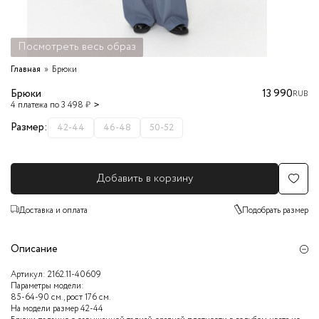
Посмотреть весь образ
Главная
Брюки
Брюки
13 990
RUB
4 платежа по 3 498 ₽
Размер:
42-44
46-48
50-52
Добавить в корзину
Доставка и оплата
Подобрать размер
Описание
Артикул:
2162.11-40609
Параметры модели:
85-64-90 см., рост 176 см.
На модели размер 42-44