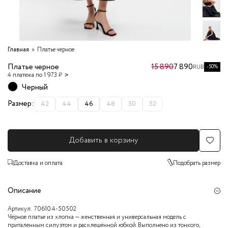
Главная
Платье черное
Платье черное
15 890
7 890
-50%
RUB
4 платежа по 1 973 ₽
Черный
Размер:
42
44
46
48
50
52
Добавить в корзину
Доставка и оплата
Подобрать размер
Описание
Артикул:
70610.4-50502
Чёрное платье из хлопка — женственная и универсальная модель с
приталенным силуэтом и расклешённой юбкой. Выполнено из тонкого,