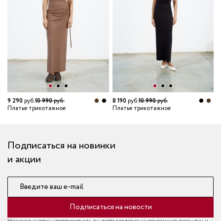
6
П
9 290
руб.
10 990
руб.
8 190
руб.
10 990
руб.
Платье трикотажное
Платье трикотажное
Подписаться на новинки
и акции
Введите ваш e-mail
Подписаться на новости