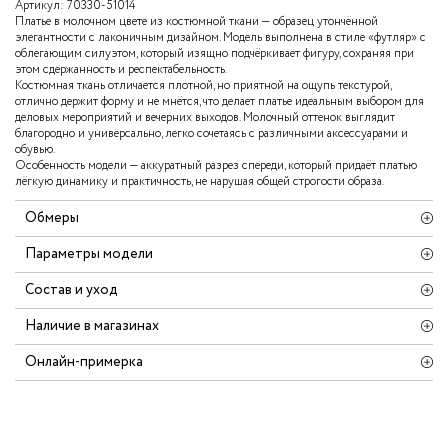
Артикул:
70330-51014
Платье в молочном цвете из костюмной ткани — образец утончённой
элегантности с лаконичным дизайном. Модель выполнена в стиле «футляр» с
облегающим силуэтом, который изящно подчёркивает фигуру, сохраняя при
этом сдержанность и респектабельность.
Костюмная ткань отличается плотной, но приятной на ощупь текстурой,
отлично держит форму и не мнётся, что делает платье идеальным выбором для
деловых мероприятий и вечерних выходов. Молочный оттенок выглядит
благородно и универсально, легко сочетаясь с различными аксессуарами и
обувью.
Особенность модели — аккуратный разрез спереди, который придаёт платью
лёгкую динамику и практичность, не нарушая общей строгости образа.
Обмеры
Параметры модели
Состав и уход
Наличие в магазинах
Онлайн-примерка