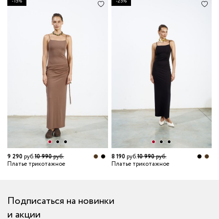
-15%
-25%
6
П
9 290
руб.
10 990
руб.
8 190
руб.
10 990
руб.
Платье трикотажное
Платье трикотажное
Подписаться на новинки
и акции