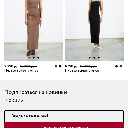
6
П
9 290
руб.
10 990
руб.
8 190
руб.
10 990
руб.
Платье трикотажное
Платье трикотажное
Подписаться на новинки
и акции
Введите ваш e-mail