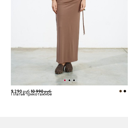
9 290
руб.
10 990
руб.
Платье трикотажное