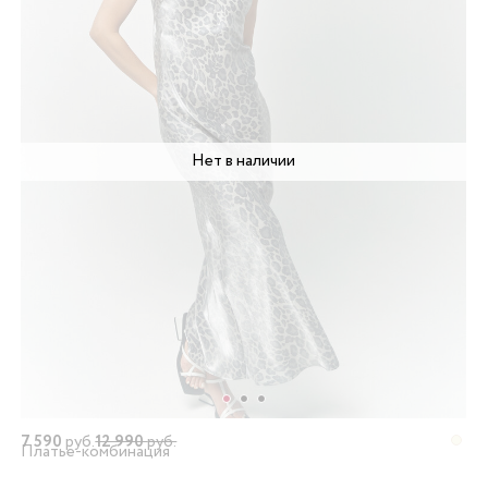
Нет в наличии
7 590
руб.
12 990
руб.
Платье-комбинация