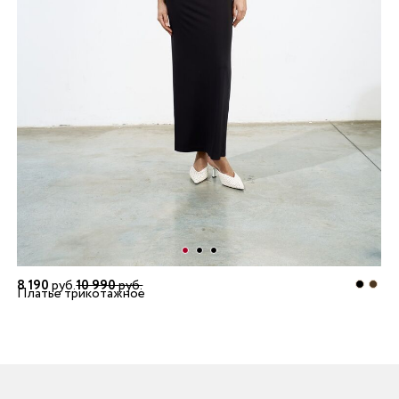
8 190
руб.
10 990
руб.
Платье трикотажное