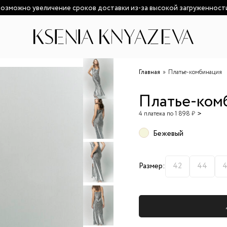
озможно увеличение сроков доставки из-за высокой загруженност
Главная
Платье-комбинация
Платье-ком
4 платежа по 1 898 ₽
Бежевый
Размер:
42
44