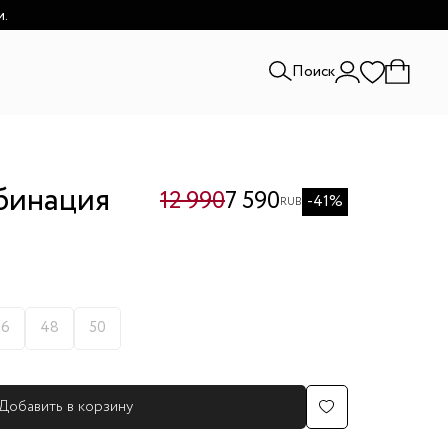
и.
Поиск
бинация
12 990
7 590
-41%
RUB
46
48
50
Добавить в корзину