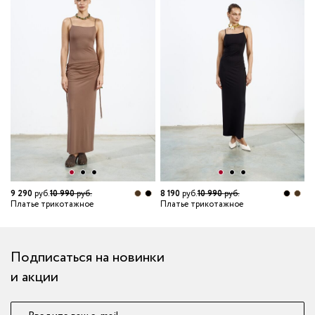
6
П
9 290
руб.
10 990
руб.
8 190
руб.
10 990
руб.
Платье трикотажное
Платье трикотажное
Подписаться на новинки
и акции