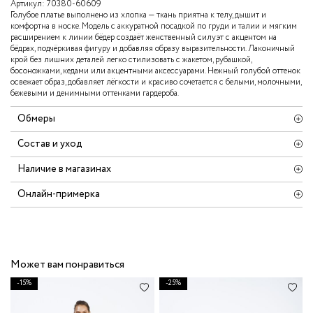
Артикул:
70380-60609
Голубое платье выполнено из хлопка — ткань приятна к телу, дышит и
комфортна в носке. Модель с аккуратной посадкой по груди и талии и мягким
расширением к линии бёдер создаёт женственный силуэт с акцентом на
бёдрах, подчёркивая фигуру и добавляя образу выразительности. Лаконичный
крой без лишних деталей легко стилизовать с жакетом, рубашкой,
босоножками, кедами или акцентными аксессуарами. Нежный голубой оттенок
освежает образ, добавляет лёгкости и красиво сочетается с белыми, молочными,
бежевыми и денимными оттенками гардероба.
Обмеры
Состав и уход
Наличие в магазинах
Онлайн-примерка
Может вам понравиться
-15%
-25%