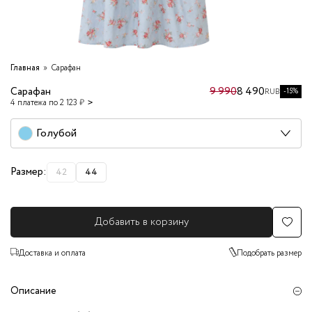
Главная
Сарафан
Сарафан
9 990
8 490
-15%
RUB
4 платежа по 2 123 ₽
Голубой
Размер:
42
44
Добавить в корзину
Доставка и оплата
Подобрать размер
Описание