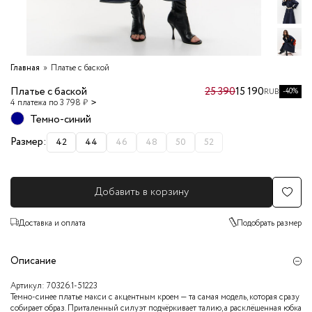
Главная
Платье с баской
Платье с баской
25 390
15 190
-40%
RUB
4 платежа по 3 798 ₽
Темно-синий
Размер:
42
44
46
48
50
52
Добавить в корзину
Доставка и оплата
Подобрать размер
Описание
Артикул:
70326.1-51223
Темно-синее платье макси с акцентным кроем — та самая модель, которая сразу
собирает образ. Приталенный силуэт подчёркивает талию, а расклёшенная юбка