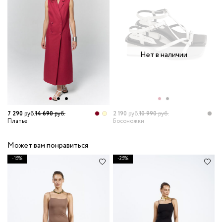
Нет в наличии
7 290
руб.
14 690
руб.
2 190
руб.
10 990
руб.
Платье
Босоножки
Может вам понравиться
-15%
-25%