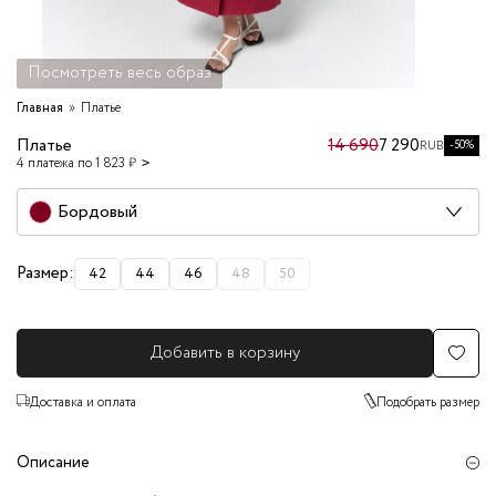
Посмотреть весь образ
Главная
Платье
Платье
14 690
7 290
-50%
RUB
4 платежа по 1 823 ₽
Бордовый
Размер:
42
44
46
48
50
Добавить в корзину
Доставка и оплата
Подобрать размер
Описание