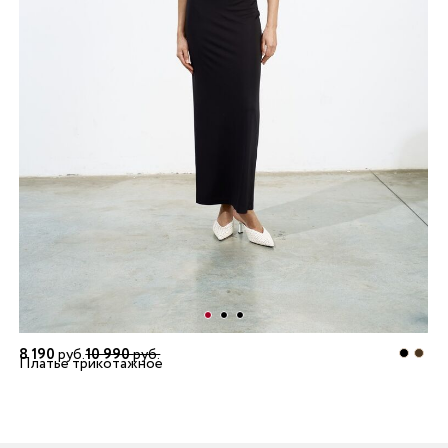
8 190
руб.
10 990
руб.
Платье трикотажное