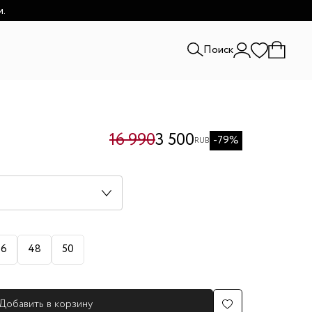
и.
Поиск
16 990
3 500
-79%
RUB
46
48
50
Добавить в корзину