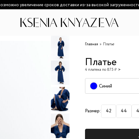
озможно увеличение сроков доставки из-за высокой загруженност
Главная
Платье
Платье
4 платежа по 875 ₽
Синий
Размер:
42
44