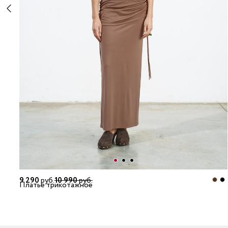
9 290
руб.
10 990
руб.
Платье трикотажное