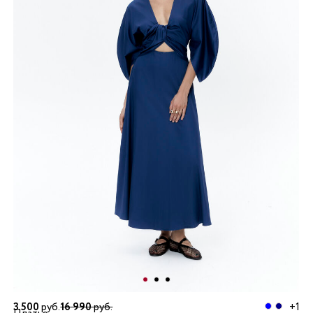
3 500
руб.
16 990
руб.
+1