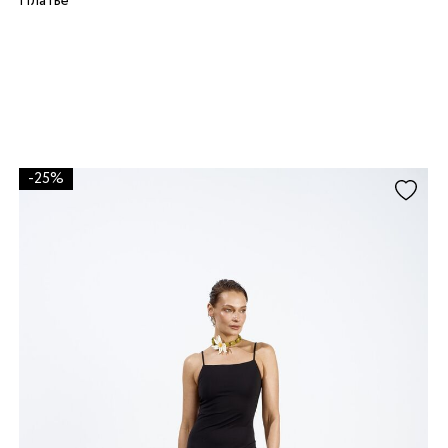
Платье
-25%