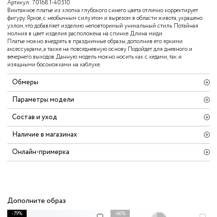
Артикул:
70168.1-40510
Винтажное платье из хлопка глубокого синего цвета отлично корректирует
фигуру. Яркое, с необычным силуэтом и вырезом в области живота, украшено
узлом, что добавляет изделию неповторимый уникальный стиль. Потайная
молния в цвет изделия расположена на спинке. Длина миди.
Платье можно внедрять в праздничные образы, дополнив его яркими
аксессуарами, а также на повседневную основу. Подойдет для дневного и
вечернего выходов. Данную модель можно носить как с кедами, так и
изящными босоножками на каблуке.
Обмеры
Параметры модели
Состав и уход
Наличие в магазинах
Онлайн-примерка
Дополните образ
-79%
-66%