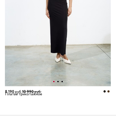
8 190
руб.
10 990
руб.
Платье трикотажное