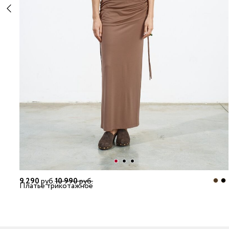
9 290
руб.
10 990
руб.
Платье трикотажное