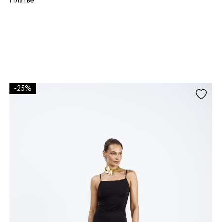
Платье
-25%