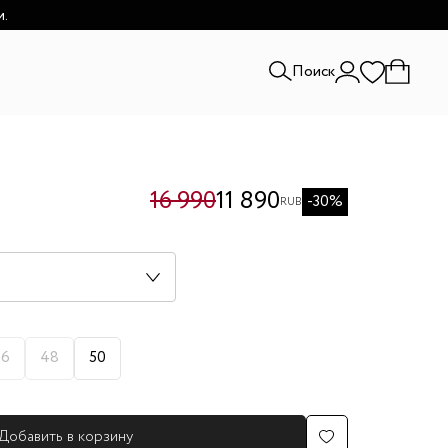
и.
Поиск
16 990
11 890
-30%
RUB
46
48
50
Добавить в корзину