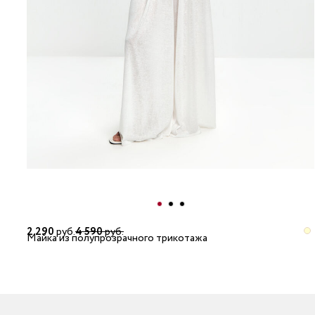
2 290
руб.
4 590
руб.
Майка из полупрозрачного трикотажа