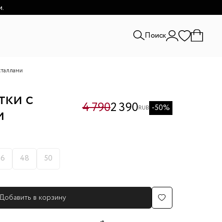
и.
Поиск
сталлами
тки с
4 790
2 390
-50%
и
RUB
46
48
50
Добавить в корзину