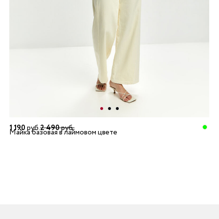
1 190
руб.
2 490
руб.
Майка базовая в лаймовом цвете