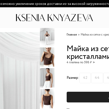
озможно увеличение сроков доставки из-за высокой загруженност
Главная
Майка из сетки с кри
Майка из се
кристаллам
4 платежа по 598 ₽
Размер:
42
44