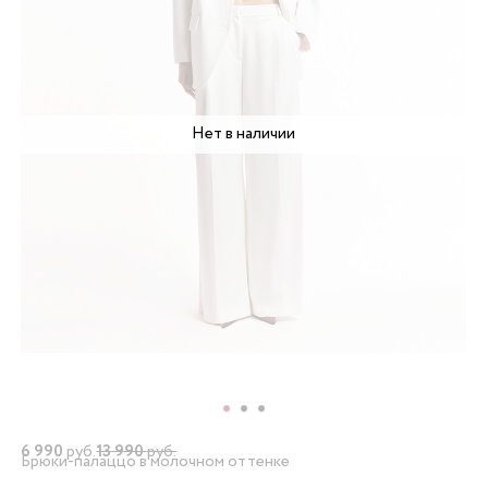
Нет в наличии
6 990
руб.
13 990
руб.
Брюки-палаццо в молочном оттенке