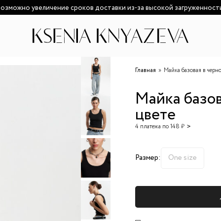
озможно увеличение сроков доставки из-за высокой загруженност
Главная
Майка базовая в черн
Майка базов
цвете
4 платежа по 148 ₽
Размер:
One size