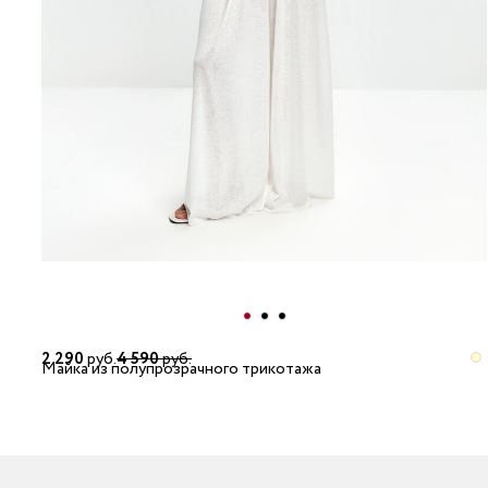
2 290
руб.
4 590
руб.
Майка из полупрозрачного трикотажа