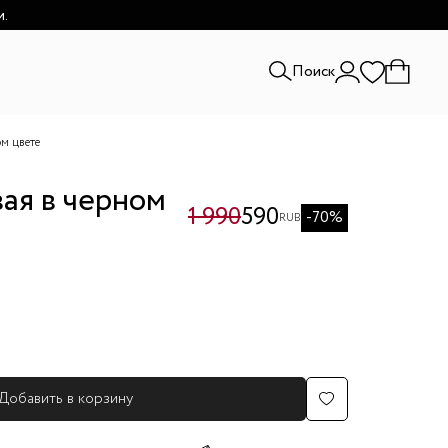
и.
Поиск
ом цвете
ая в черном
1 990
590
-70%
RUB
Добавить в корзину