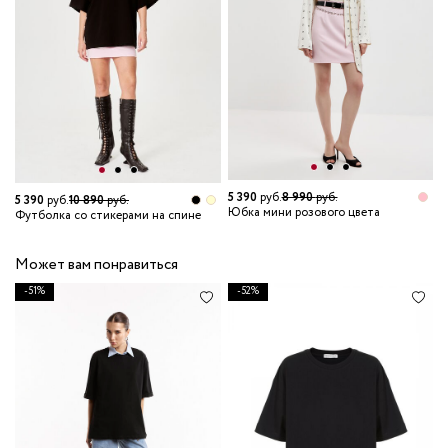
5 390
руб.
8 990
руб.
4
5 390
руб.
10 890
руб.
Юбка мини розового цвета
Б
Футболка со стикерами на спине
Может вам понравиться
-51%
-52%