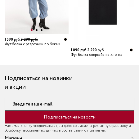
1 590
руб.
3 290
руб.
5
Футболка с разрезами по бокам
Ф
1 090
руб.
2 290
руб.
Футболка оверсайз из хлопка
Подписаться на новинки
и акции
Введите ваш e-mail
Подписаться на новости
Нажимая кнопку «подписаться», вы даёте согласие на рекламную рассылку и
обработку персональных данных в соответствии с правилами.
Магазин