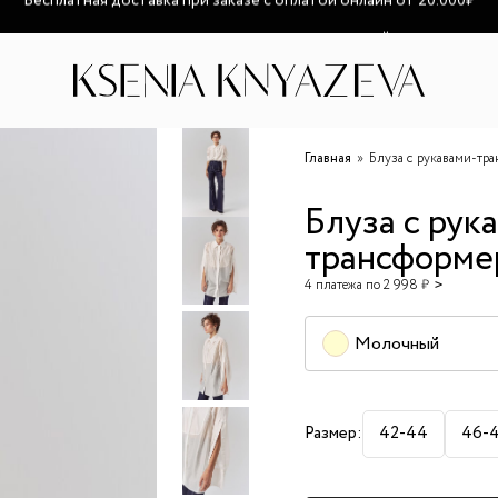
озможно увеличение сроков доставки из-за высокой загруженност
Главная
Блуза с рукавами-тр
Блуза с рук
трансформе
4 платежа по 2 998 ₽
Молочный
Размер:
42-44
46-