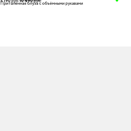
5 190
руб.
10 490
руб.
2 
Приталенная блуза с объёмными рукавами
Бл