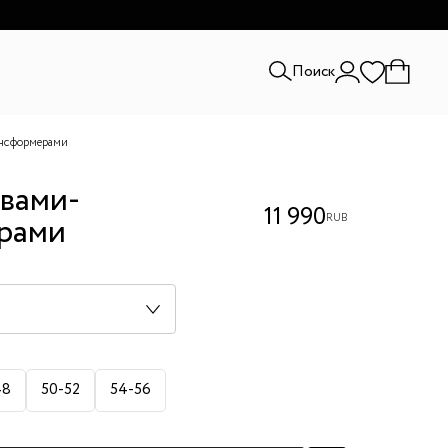
и.
Поиск
ансформерами
авами-
11 990
рами
RUB
48
50-52
54-56