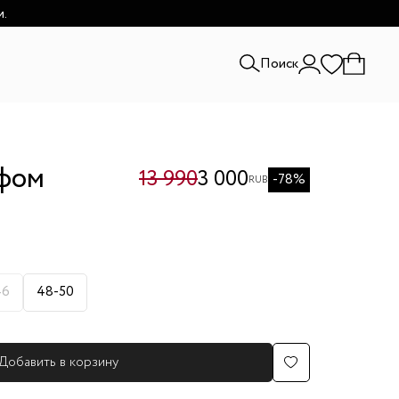
и.
Поиск
рфом
13 990
3 000
-78%
RUB
46
48-50
Добавить в корзину