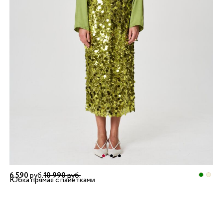
6 590
руб.
10 990
руб.
Юбка прямая с пайетками