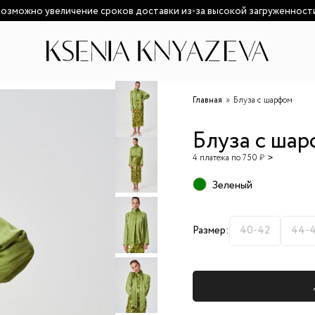
озможно увеличение сроков доставки из-за высокой загруженност
Главная
Блуза с шарфом
Блуза с ша
4 платежа по 750 ₽
Зеленый
Размер:
40-42
44-