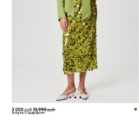
3 000
руб.
13 990
руб.
Блуза с шарфом