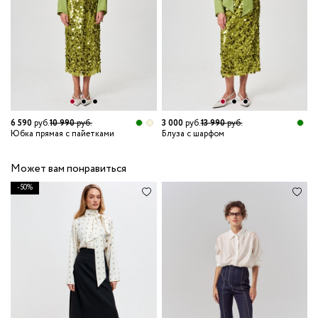
6 590
руб.
10 990
руб.
3 000
руб.
13 990
руб.
Юбка прямая с пайетками
Блуза с шарфом
Может вам понравиться
-50%
5
П
р