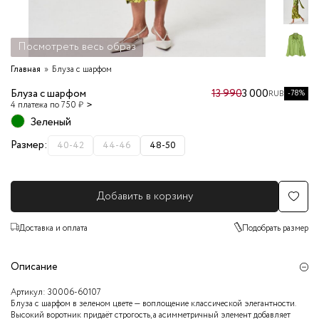
Посмотреть весь образ
Главная
Блуза с шарфом
Блуза с шарфом
13 990
3 000
-78%
RUB
4 платежа по 750 ₽
Зеленый
Размер:
40-42
44-46
48-50
Добавить в корзину
Доставка и оплата
Подобрать размер
Описание
Артикул:
30006-60107
Блуза с шарфом в зеленом цвете — воплощение классической элегантности.
Высокий воротник придаёт строгость, а асимметричный элемент добавляет