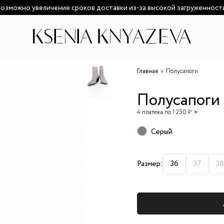
озможно увеличение сроков доставки из-за высокой загруженност
Главная
Полусапоги
Полусапоги
4 платежа по 1 250 ₽
Серый
Размер:
36
37
38