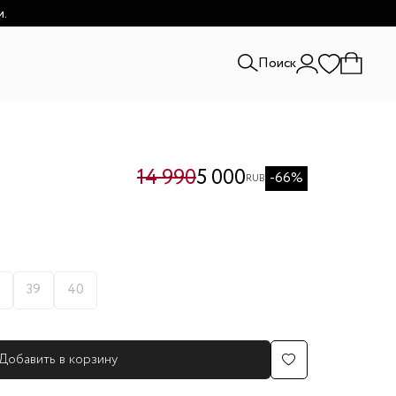
и.
Поиск
14 990
5 000
-66%
RUB
39
40
Добавить в корзину