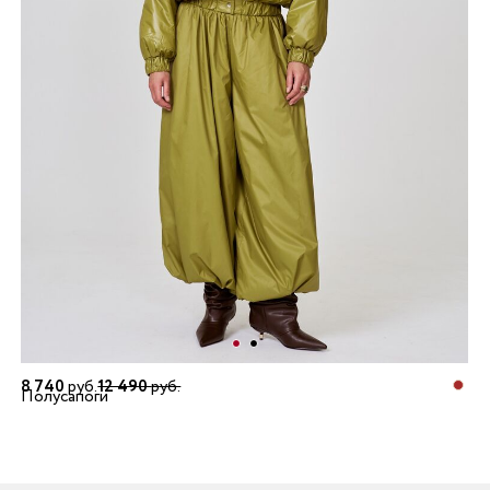
8 740
руб.
12 490
руб.
Полусапоги