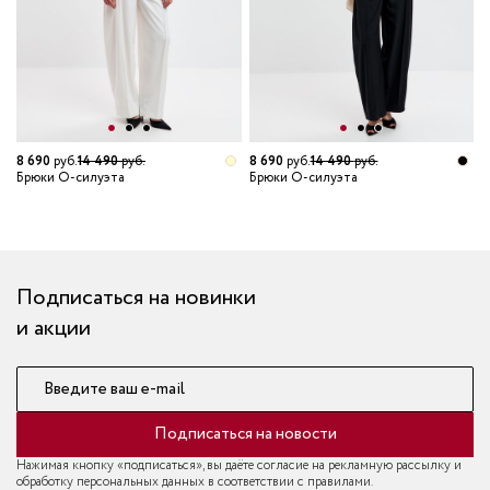
8 690
руб.
14 490
руб.
8 690
руб.
14 490
руб.
8
Брюки О-силуэта
Брюки О-силуэта
Б
т
Подписаться на новинки
и акции
Введите ваш e-mail
Подписаться на новости
Нажимая кнопку «подписаться», вы даёте согласие на рекламную рассылку и
обработку персональных данных в соответствии с правилами.