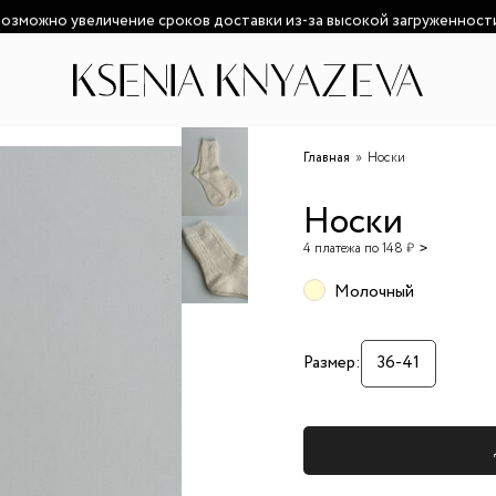
озможно увеличение сроков доставки из-за высокой загруженност
Главная
Носки
Носки
4 платежа по 148 ₽
Молочный
Размер:
36-41