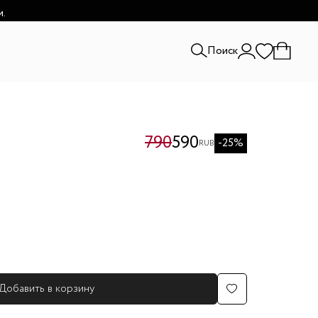
и.
Поиск
790
590
-25%
RUB
Добавить в корзину